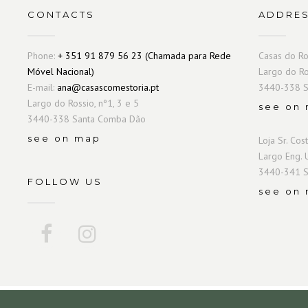
CONTACTS
ADDRE
Phone:
+ 351 91 879 56 23 (Chamada para Rede
Casas do Ro
Móvel Nacional)
Largo do Ro
E-mail:
ana@casascomestoria.pt
3440-338 S
Largo do Rossio, nº1, 3 e 5
see on
3440-338 Santa Comba Dão
see on map
Loja Sr. Cos
Largo Eng. 
3440-341 S
FOLLOW US
see on