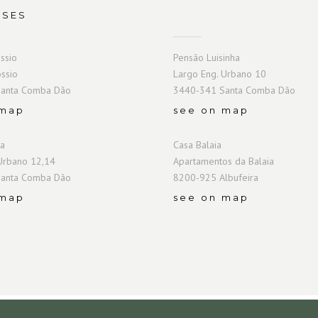
SSES
ssio
Pensão Luisinha
ssio
Largo Eng. Urbano 10
anta Comba Dão
3440-341 Santa Comba Dão
 map
see on map
ta
Casa Balaia
Urbano 12,14
Apartamentos da Balaia
anta Comba Dão
8200-925 Albufeira
 map
see on map