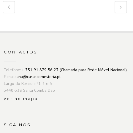
CONTACTOS
Telefone:
+ 351 91 879 56 23 (Chamada para Rede Móvel Nacional)
E-mail:
ana@casascomestoria.pt
Largo do Rossio, nº1, 3 e 5
3440-338 Santa Comba Dão
ver no mapa
SIGA-NOS