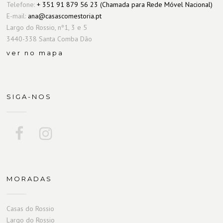
Telefone:
+ 351 91 879 56 23 (Chamada para Rede Móvel Nacional)
E-mail:
ana@casascomestoria.pt
Largo do Rossio, nº1, 3 e 5
3440-338 Santa Comba Dão
ver no mapa
SIGA-NOS
MORADAS
Casas do Rossio
Largo do Rossio