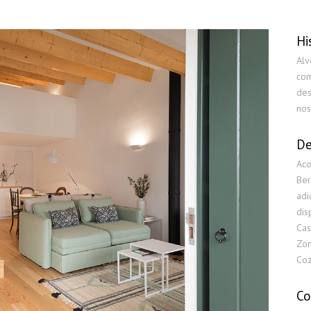
Hi
Alv
com
des
nos
De
Aco
Ber
adi
dis
Cas
Zon
Coz
Co