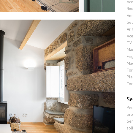
Ace
Ro
Ame
Sec
Ar 
Ace
TV 
Máq
Fri
Máq
For
Pla
Tor
Se
Peq
pro
Ser
sol