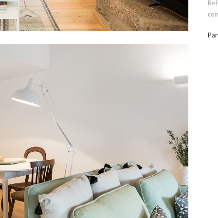
Ref
com
Par