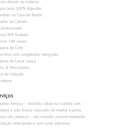
sso directo ao exterior
upa cama 100% Algodão
nities na Casa de Banho
ador de Cabelo
Condicionado
sso Wifi Gratuito
com 148 canais
uina de Café
gorifico com congelador integrado
uina de Lavar Louça
no & Microondas
ca de Indução
radeira
rviços
ueno Almoço – Incluído, cabaz na cozinha com
dutos e pão fresco colocado de manhã à porta.
viço de Limpeza – não incluído, posível mediante
icitação antecipada e com custo adicional